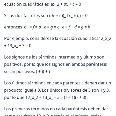
ecuación cuadrática es_ax_2 +
bx
+
c
= 0
Si los dos factores son (
dx
± e)(_ fx_ ± g) = 0
entonces_d_ ×
f
=
a__e
×
g
=
c__e
×
f
+
d
×
g
=
b
Por ejemplo, considérese la ecuación cuadrática12_x_2
+ 13_x_ + 3 = 0
Los signos de los términos intermedio y último son
positivos, por lo que los signos en ambos paréntesis
serán positivos: ( + )( + )
Los últimos términos en cada paréntesis deben dar un
producto igual a 3. Los únicos divisores de 3 son 1 y 3,
por lo que 12_x_2 + 13_x_ + 3 = (? + 1)(? + 3)
Los primeros términos en cada paréntesis deben dar
como resultado 12_x_2, para lo cual existen varias