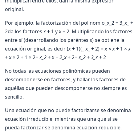
multiplican entre ellos, dan la misma expresión
original.
Por ejemplo, la factorización del polinomio_x_2 + 3_x_ +
2da los factores
x
+ 1 y
x
+ 2. Multiplicando los factores
entre sí (desarrollando los paréntesis) se obtiene la
ecuación original, es decir (
x
+ 1)(_ x_ + 2) =
x
×
x
+ 1 ×
x
+
x
× 2 + 1 × 2=
x_2 +
x
+ 2_x
+ 2=
x_2 + 3_x
+ 2
No todas las ecuaciones polinómicas pueden
descomponerse en factores, y hallar los factores de
aquéllas que pueden descomponerse no siempre es
sencillo.
Una ecuación que no puede factorizarse se denomina
ecuación irreducible, mientras que una que sí se
pueda factorizar se denomina ecuación reducible.