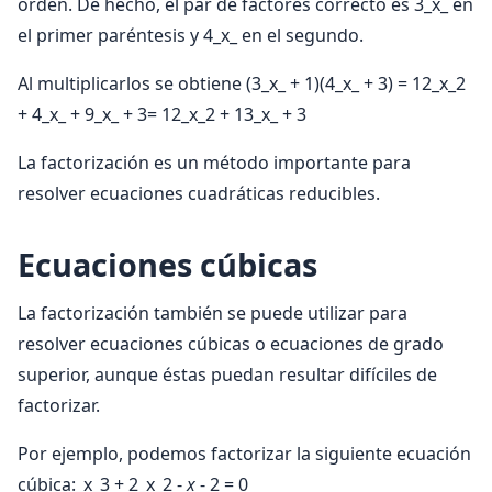
orden. De hecho, el par de factores correcto es 3_x_ en
el primer paréntesis y 4_x_ en el segundo.
Al multiplicarlos se obtiene (3_x_ + 1)(4_x_ + 3) = 12_x_2
+ 4_x_ + 9_x_ + 3= 12_x_2 + 13_x_ + 3
La factorización es un método importante para
resolver ecuaciones cuadráticas reducibles.
Ecuaciones cúbicas
La factorización también se puede utilizar para
resolver ecuaciones cúbicas o ecuaciones de grado
superior, aunque éstas puedan resultar difíciles de
factorizar.
Por ejemplo, podemos factorizar la siguiente ecuación
cúbica:_x_3 + 2_x_2 -
x
- 2 = 0