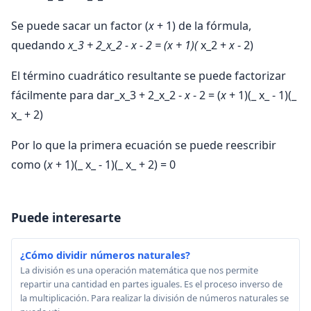
Se puede sacar un factor (
x
+ 1) de la fórmula,
quedando
x_3 + 2_x_2 -
x
- 2 = (
x
+ 1)(
x_2 +
x
- 2)
El término cuadrático resultante se puede factorizar
fácilmente para dar_x_3 + 2_x_2 -
x
- 2 = (
x
+ 1)(_ x_ - 1)(_
x_ + 2)
Por lo que la primera ecuación se puede reescribir
como (
x
+ 1)(_ x_ - 1)(_ x_ + 2) = 0
Puede interesarte
¿Cómo dividir números naturales?
La división es una operación matemática que nos permite
repartir una cantidad en partes iguales. Es el proceso inverso de
la multiplicación. Para realizar la división de números naturales se