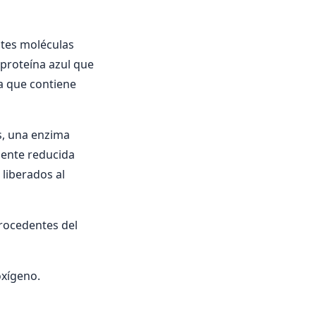
ntes moléculas
a proteína azul que
na que contiene
es, una enzima
mente reducida
liberados al
procedentes del
oxígeno.