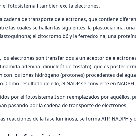
 el fotosistema I también excita electrones.
a cadena de transporte de electrones, que contiene difere
re las cuales se hallan las siguientes: la plastocianina, un
plastoquinona; el citocromo b6 y la ferredoxina, una proteí
a, los electrones son transferidos a un aceptor de electron
tinamida-adenina- dinucleótido-fosfato), que es posterior
n con los iones hidrógeno (protones) procedentes del agua 
so. Como resultado de ello, el NADP se convierte en NADPH.
idos por el fotosistema I son reemplazados por aquéllos, 
 van pasando por la cadena de transporte de electrones.
las reacciones de la fase luminosa, se forma ATP, NADPH y 