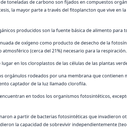
s de toneladas de carbono son fijados en compuestos orgá
esis, la mayor parte a través del fitoplancton que vive en la
nicos producidos son la fuente básica de alimento para t
inuada de oxígeno como producto de desecho de la fotosínt
o atmosférico (cerca del 21%) necesario para la respiración.
e lugar en los cloroplastos de las células de las plantas verd
os orgánulos rodeados por una membrana que contienen m
nto captador de la luz llamado clorofila.
 encuentran en todos los organismos fotosintéticos, excepto
naron a partir de bacterias fotosintéticas que invadieron ot
ieron la capacidad de sobrevivir independientemente (teor