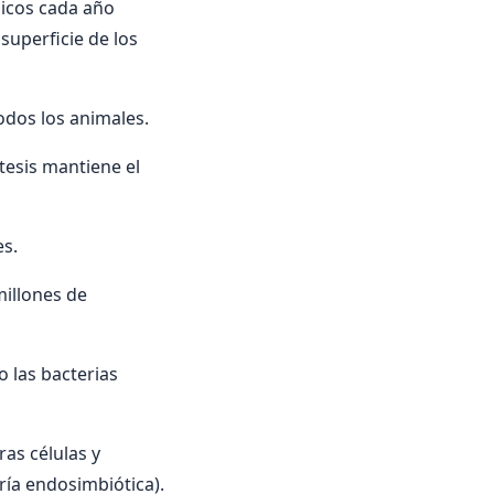
nicos cada año
 superficie de los
odos los animales.
esis mantiene el
es.
illones de
 las bacterias
ras células y
ía endosimbiótica).