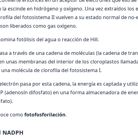
e convierte entonces en un aceptor de electrones que extrae 
 la escinde en hidrógeno y oxígeno. Una vez extraídos los e
rofila del fotosistema II vuelven a su estado normal de no-e
son liberados como gas oxígeno.
mina fotólisis del agua o reacción de Hill.
pasa a través de una cadena de moléculas (la cadena de tra
 en unas membranas del interior de los cloroplastos llamada
una molécula de clorofila del fotosistema I.
lectrón pasa por esta cadena, la energía es captada y utili
P (adenosín difosfato) en una forma almacenadora de en
fato).
onoce como
fotofosforilación
.
el NADPH