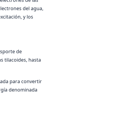
electrones de las
lectrones del agua,
xcitación, y los
nsporte de
s tilacoides, hasta
zada para convertir
ergía denominada