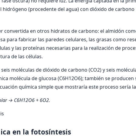
a fase oscura) no requiere luz. La energía captada en la pri
 el hidrógeno (procedente del agua) con dióxido de carbono 
r convertida en otros hidratos de carbono: el almidón com
osa para fabricar las paredes celulares, las grasas como res
lulas y las proteínas necesarias para la realización de proce
ura de las células.
 seis moléculas de dióxido de carbono (CO2) y seis molécu
única molécula de glucosa (C6H12O6); también se producen 
cuación química simple que mostraría este proceso sería la
olar → C6H12O6 + 6O2.
is
ica en la fotosíntesis