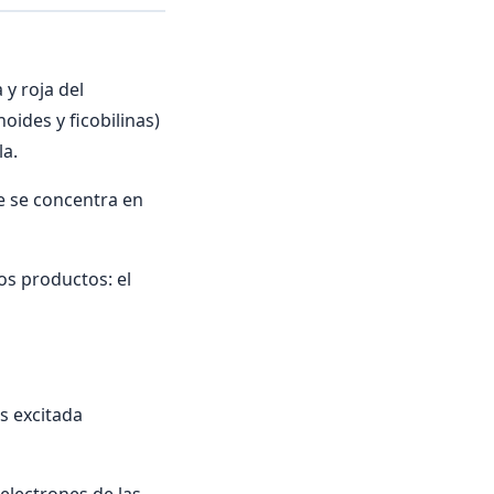
 y roja del
oides y ficobilinas)
la.
e se concentra en
os productos: el
es excitada