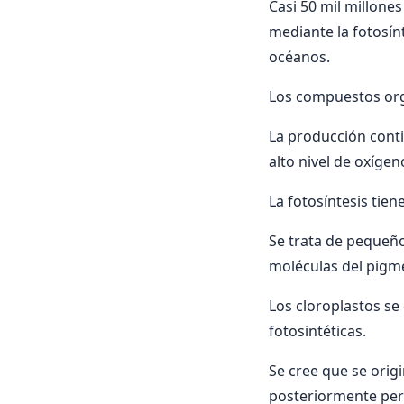
Casi 50 mil millone
mediante la fotosínt
océanos.
Los compuestos orgá
La producción cont
alto nivel de oxígen
La fotosíntesis tien
Se trata de pequeñ
moléculas del pigme
Los cloroplastos se
fotosintéticas.
Se cree que se origi
posteriormente perd