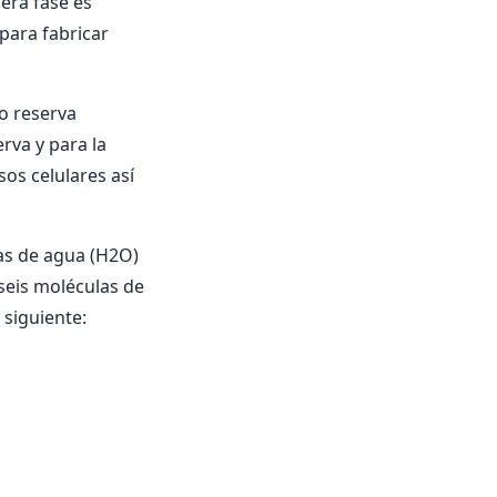
mera fase es
para fabricar
o reserva
erva y para la
sos celulares así
las de agua (H2O)
seis moléculas de
 siguiente: