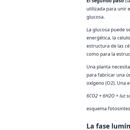
El segundo paso
(l
utilizada para unir
glucosa.
La glucosa puede se
energética, la celul
estructura de las cé
como para la estruct
Una planta necesita
para fabricar una 
oxígeno (O2). Una e
6CO2 + 6H2O + luz s
esquema fotosintes
La fase lumín