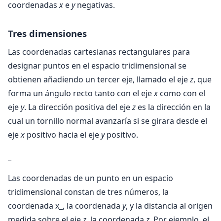
coordenadas
x
e
y
negativas.
Tres dimensiones
Las coordenadas cartesianas rectangulares para
designar puntos en el espacio tridimensional se
obtienen añadiendo un tercer eje, llamado el eje
z
, que
forma un ángulo recto tanto con el eje
x
como con el
eje
y
. La dirección positiva del eje
z
es la dirección en la
cual un tornillo normal avanzaría si se girara desde el
eje
x
positivo hacia el eje
y
positivo.
_
Las coordenadas de un punto en un espacio
tridimensional constan de tres números, la
coordenada x_, la coordenada
y
, y la distancia al origen
medida sobre el eje
z
, la coordenada
z.
Por ejemplo, el