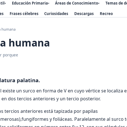
til
Educación Primaria
Áreas de Conocimiento
Temas de d
▾
▾
▾
es
Frases célebres
Curiosidades
Descargas
Recreo
a humana
ua humana
r porquee
atura palatina.
l existe un surco en forma de V en cuyo vértice se localiza 
 en dos tercios anteriores y un tercio posterior.
s tercios anteriores está tapizada por papilas
merosas),fungiformes y foliáceas. Paralelamente al surco t