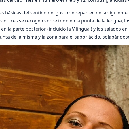
las caliciformes en número entre 9 y 12, con sus glándulas 
es básicas del sentido del gusto se reparten de la siguient
os dulces se recogen sobre todo en la punta de la lengua, lo
en la parte posterior (incluido la V lingual) y los salados en
 punta de la misma y la zona para el sabor ácido, solapándo