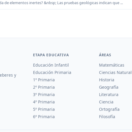
a de elementos inertes? &nbsp; Las pruebas geológicas indican que ...
ETAPA EDUCATIVA
ÁREAS
Educación Infantil
Matemáticas
Educación Primaria
Ciencias Natural
deberes y
1º Primaria
Historia
2º Primaria
Geografía
3º Primaria
Literatura
4º Primaria
Ciencia
5º Primaria
Ortografía
6º Primaria
Filosofía