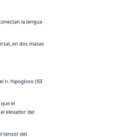
 conectan la lengua
versal, en dos masas
l n. hipogloso (XII
 que el
 el elevador del
l tensor del