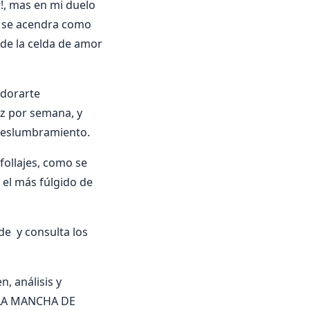
r!, mas en mi duelo
o; se acendra como
n de la celda de amor
adorarte
ez por semana, y
 deslumbramiento.
follajes, como se
o el más fúlgido de
e y consulta los
, análisis y
 “LA MANCHA DE