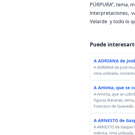
PÚRPURA”, tema, métr
interpretaciones,
Velarde y todo lo q
Puede interesart
A ADRIANA de José
A ADRIANA de José Asunc
rima utilizada, comenta
A Aminta, que se c
A Aminta, que se cubri
figuras literarias, tema
Francisco de Quevedo.
A ARNESTO de Gasp
A ARNESTO de Gaspar Mel
métrica, rima utilizada