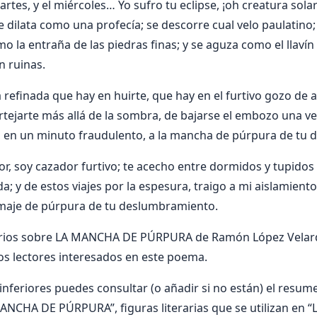
martes, y el miércoles… Yo sufro tu eclipse, ¡oh creatura sola
se dilata como una profecía; se descorre cual velo paulatin
mo la entraña de las piedras finas; y se aguza como el llaví
n ruinas.
a refinada que hay en huirte, que hay en el furtivo gozo de 
rtejarte más allá de la sombra, de bajarse el embozo una v
s, en un minuto fraudulento, a la mancha de púrpura de tu
r, soy cazador furtivo; te acecho entre dormidos y tupidos 
a; y de estos viajes por la espesura, traigo a mi aislamient
lumaje de púrpura de tu deslumbramiento.
rios sobre LA MANCHA DE PÚRPURA de Ramón López Velard
os lectores interesados en este poema.
nferiores puedes consultar (o añadir si no están) el resumen
MANCHA DE PÚRPURA”, figuras literarias que se utilizan en