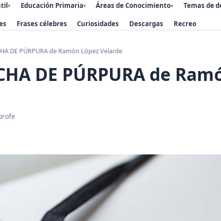
til
Educación Primaria
Áreas de Conocimiento
Temas de d
▾
▾
▾
es
Frases célebres
Curiosidades
Descargas
Recreo
HA DE PÚRPURA de Ramón López Velarde
HA DE PÚRPURA de Ramó
profe