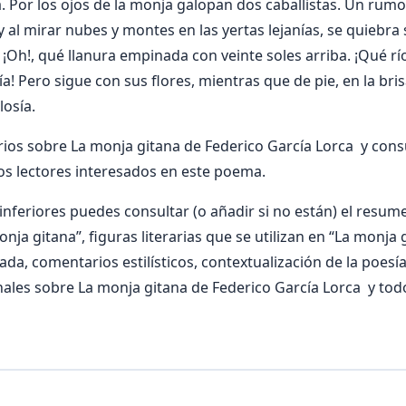
. Por los ojos de la monja galopan dos caballistas. Un rumo
y al mirar nubes y montes en las yertas lejanías, se quiebra
 ¡Oh!, qué llanura empinada con veinte soles arriba. ¡Qué rí
a! Pero sigue con sus flores, mientras que de pie, en la brisa
losía.
os sobre La monja gitana de Federico García Lorca y consu
os lectores interesados en este poema.
nferiores puedes consultar (o añadir si no están) el resumen
nja gitana”, figuras literarias que se utilizan en “La monja 
zada, comentarios estilísticos, contextualización de la poesí
ales sobre La monja gitana de Federico García Lorca y tod