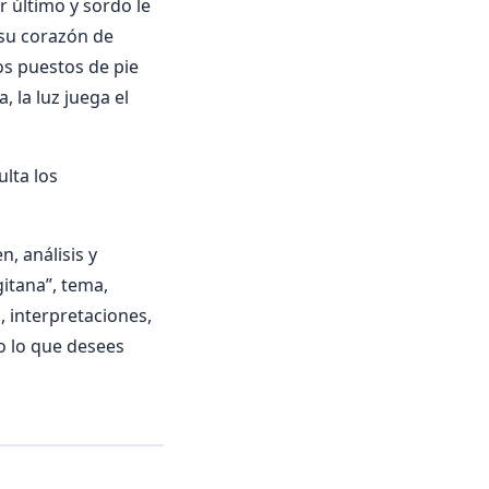
r último y sordo le
 su corazón de
os puestos de pie
, la luz juega el
lta los
, análisis y
gitana”, tema,
a, interpretaciones,
o lo que desees