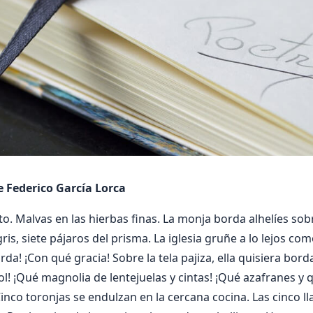
 Federico García Lorca
rto. Malvas en las hierbas finas. La monja borda alhelíes sobr
ris, siete pájaros del prisma. La iglesia gruñe a lo lejos c
rda! ¡Con qué gracia! Sobre la tela pajiza, ella quisiera bord
ol! ¡Qué magnolia de lentejuelas y cintas! ¡Qué azafranes y q
inco toronjas se endulzan en la cercana cocina. Las cinco ll