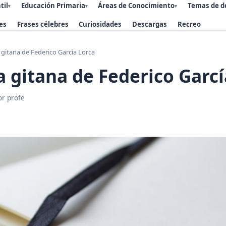
til
Educación Primaria
Áreas de Conocimiento
Temas de d
▾
▾
▾
es
Frases célebres
Curiosidades
Descargas
Recreo
gitana de Federico García Lorca
 gitana de Federico Garcí
or profe