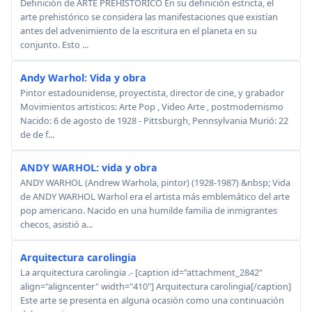
Definición de ARTE PREHISTÓRICO En su definición estricta, el
arte prehistórico se considera las manifestaciones que existían
antes del advenimiento de la escritura en el planeta en su
conjunto. Esto ...
Andy Warhol: Vida y obra
Pintor estadounidense, proyectista, director de cine, y grabador
Movimientos artisticos: Arte Pop , Video Arte , postmodernismo
Nacido: 6 de agosto de 1928 - Pittsburgh, Pennsylvania Murió: 22
de de f...
ANDY WARHOL: vida y obra
ANDY WARHOL (Andrew Warhola, pintor) (1928-1987) &nbsp; Vida
de ANDY WARHOL Warhol era el artista más emblemático del arte
pop americano. Nacido en una humilde familia de inmigrantes
checos, asistió a...
Arquitectura carolingia
La arquitectura carolingia .- [caption id="attachment_2842"
align="aligncenter" width="410"] Arquitectura carolingia[/caption]
Este arte se presenta en alguna ocasión como una continuación