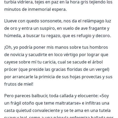
turbia vidriera, tejes en paz en la hora gris tejiendo los
minutos de inmemorial espera.
Llueve con quedo sonsonete, nos da el relámpago luz
de oro y entra un suspiro, en vuelo de ave fragante y
húmeda, a buscar tu regazo, que es refugio y decoro.
¡Oh, yo podría poner mis manos sobre tus hombros
de novicia y sacudirte en loco vértigo por lograr que
cayese sobre mí tu caricia, cual se sacude el árbol
prócer (que preside las gracias floridas de un vergel)
por arrancarle la primicia de sus hojas provectas y sus
frutos de miel!
Pero pareces balbucir, toda callada y elocuente: «Soy
un frágil otoño que teme maltratarse» e infiltras una
casta quietud convaleciente y se te ama en una tutela
suave y leal, como a una párvula enfermiza hallada por