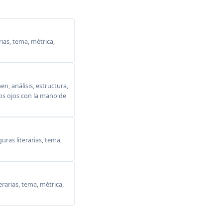
ias, tema, métrica,
, análisis, estructura,
 los ojos con la mano de
ras literarias, tema,
erarias, tema, métrica,