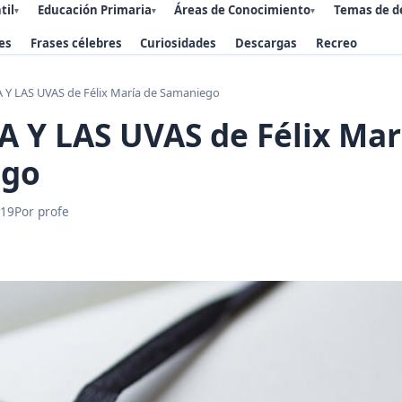
til
Educación Primaria
Áreas de Conocimiento
Temas de d
▾
▾
▾
es
Frases célebres
Curiosidades
Descargas
Recreo
 Y LAS UVAS de Félix María de Samaniego
 Y LAS UVAS de Félix Mar
ego
019
Por profe