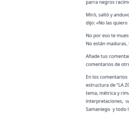
parra negros racimo
Miró, saltó y anduv
dijo: «No las quier
No por eso te muestr
No están maduras, 
Añade tus comentar
comentarios de otr
En los comentarios i
estructura de “LA Z
tema, métrica y rima
interpretaciones, v
Samaniego y todo l