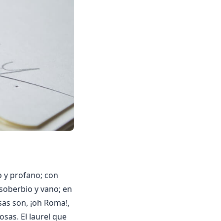
go y profano; con
s soberbio y vano; en
sas son, ¡oh Roma!,
osas. El laurel que