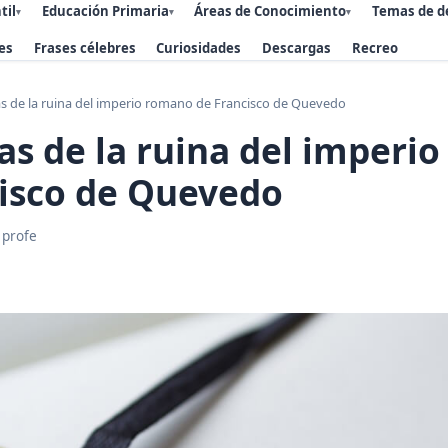
til
Educación Primaria
Áreas de Conocimiento
Temas de d
▾
▾
▾
es
Frases célebres
Curiosidades
Descargas
Recreo
s de la ruina del imperio romano de Francisco de Quevedo
as de la ruina del imperi
cisco de Quevedo
 profe