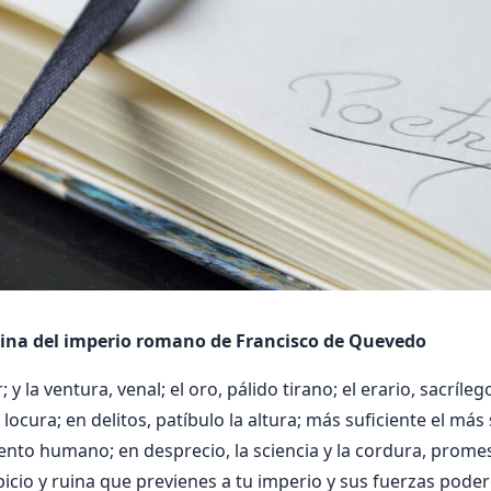
uina del imperio romano de Francisco de Quevedo
r; y la ventura, venal; el oro, pálido tirano; el erario, sacríle
la locura; en delitos, patíbulo la altura; más suficiente el má
iento humano; en desprecio, la sciencia y la cordura, prome
icio y ruina que previenes a tu imperio y sus fuerzas poder