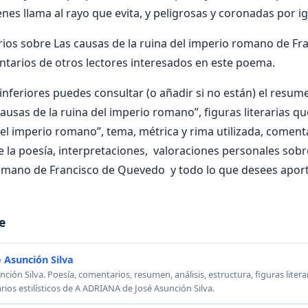
enes llama al rayo que evita, y peligrosas y coronadas por igu
ios sobre Las causas de la ruina del imperio romano de F
ntarios de otros lectores interesados en este poema.
nferiores puedes consultar (o añadir si no están) el resumen
ausas de la ruina del imperio romano”, figuras literarias que
el imperio romano”, tema, métrica y rima utilizada, comentar
e la poesía, interpretaciones, valoraciones personales sobr
romano de Francisco de Quevedo y todo lo que desees aport
e
 Asunción Silva
ión Silva. Poesía, comentarios, resumen, análisis, estructura, figuras literar
rios estilísticos de A ADRIANA de José Asunción Silva.