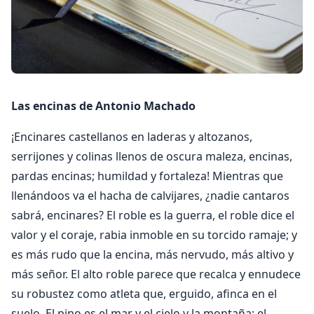
Las encinas de Antonio Machado
¡Encinares castellanos en laderas y altozanos,
serrijones y colinas llenos de oscura maleza, encinas,
pardas encinas; humildad y fortaleza! Mientras que
llenándoos va el hacha de calvijares, ¿nadie cantaros
sabrá, encinares? El roble es la guerra, el roble dice el
valor y el coraje, rabia inmoble en su torcido ramaje; y
es más rudo que la encina, más nervudo, más altivo y
más señor. El alto roble parece que recalca y ennudece
su robustez como atleta que, erguido, afinca en el
suelo. El pino es el mar y el cielo y la montaña: el