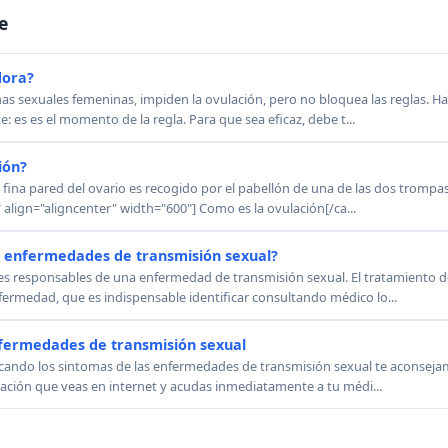
e
dora?
 sexuales femeninas, impiden la ovulación, pero no bloquea las reglas. H
e: es es el momento de la regla. Para que sea eficaz, debe t...
ión?
fina pared del ovario es recogido por el pabellón de una de las dos trompas
lign="aligncenter" width="600"] Como es la ovulación[/ca...
s enfermedades de transmisión sexual?
es responsables de una enfermedad de transmisión sexual. El tratamiento 
fermedad, que es indispensable identificar consultando médico lo...
nfermedades de transmisión sexual
scando los sintomas de las enfermedades de transmisión sexual te aconseja
mación que veas en internet y acudas inmediatamente a tu médi...