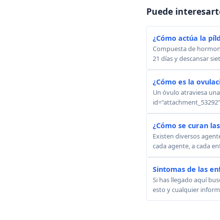
Puede interesart
¿Cómo actúa la píl
Compuesta de hormonas
21 días y descansar siet
¿Cómo es la ovulac
Un óvulo atraviesa una 
id="attachment_53292" a
¿Cómo se curan la
Existen diversos agent
cada agente, a cada en
Sintomas de las e
Si has llegado aquí bu
esto y cualquier infor