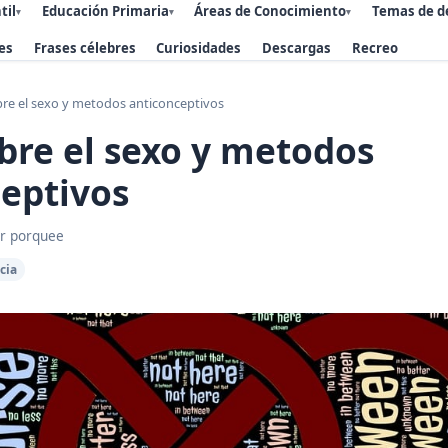
til
Educación Primaria
Áreas de Conocimiento
Temas de d
▾
▾
▾
es
Frases célebres
Curiosidades
Descargas
Recreo
re el sexo y metodos anticonceptivos
bre el sexo y metodos
eptivos
r porquee
cia