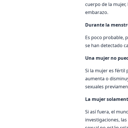
cuerpo de la mujer, 
embarazo.
Durante la menstr
Es poco probable, po
se han detectado c
Una mujer no pued
Si la mujer es fért
aumenta o disminuye
sexuales previamen
La mujer solament
Si así fuera, el mun
investigaciones, la
sexual no están rel