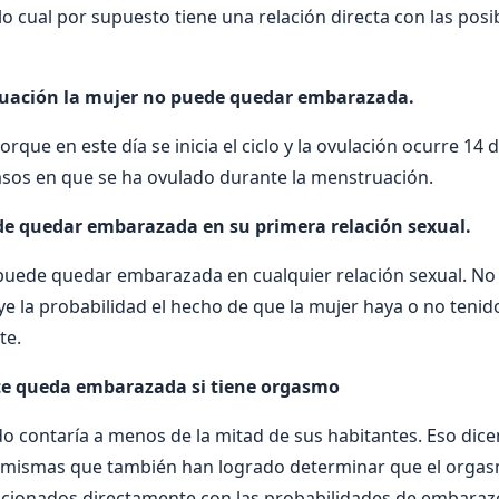
lo cual por supuesto tiene una relación directa con las posi
uación la mujer no puede quedar embarazada.
rque en este día se inicia el ciclo y la ovulación ocurre 14
asos en que se ha ovulado durante la menstruación.
e quedar embarazada en su primera relación sexual.
il puede quedar embarazada en cualquier relación sexual. No
 la probabilidad el hecho de que la mujer haya o no tenid
te.
e queda embarazada si tiene orgasmo
do contaría a menos de la mitad de sus habitantes. Eso dice
s mismas que también han logrado determinar que el orgasm
acionados directamente con las probabilidades de embarazo