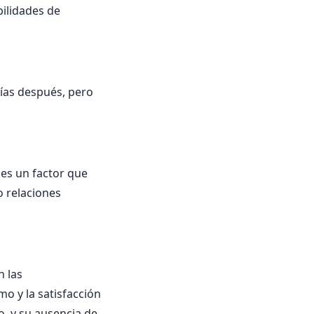
bilidades de
 días después, pero
 es un factor que
o relaciones
n las
o y la satisfacción
, y su ausencia de