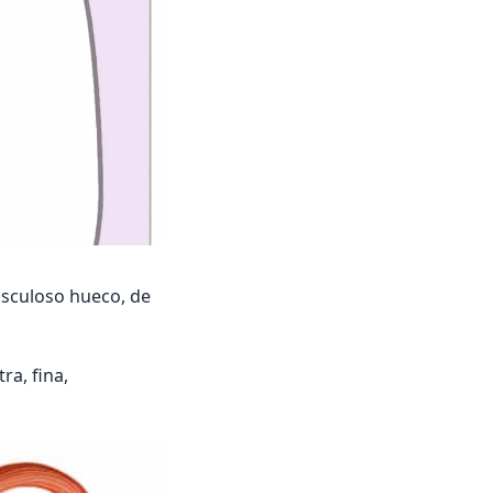
usculoso hueco, de
a, fina,