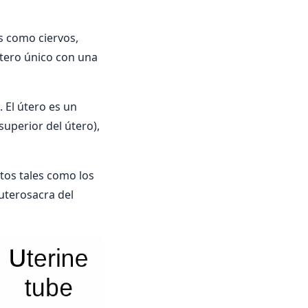
s como ciervos,
 útero único con una
. El útero es un
uperior del útero),
tos tales como los
uterosacra del