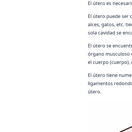
El útero es necesar
El útero puede ser 
alces, gatos, etc. t
sola cavidad se en
El útero se encuentr
órgano musculoso en
el cuerpo (cuerpo), 
El útero tiene nume
ligamentos redondo
útero.