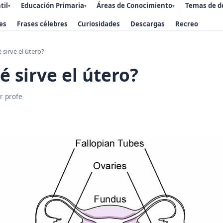
til
Educación Primaria
Áreas de Conocimiento
Temas de d
▾
▾
▾
es
Frases célebres
Curiosidades
Descargas
Recreo
 sirve el útero?
é sirve el útero?
r profe