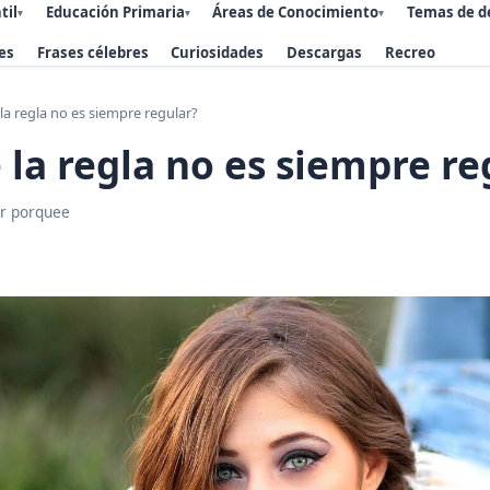
til
Educación Primaria
Áreas de Conocimiento
Temas de d
▾
▾
▾
es
Frases célebres
Curiosidades
Descargas
Recreo
la regla no es siempre regular?
 la regla no es siempre re
r porquee