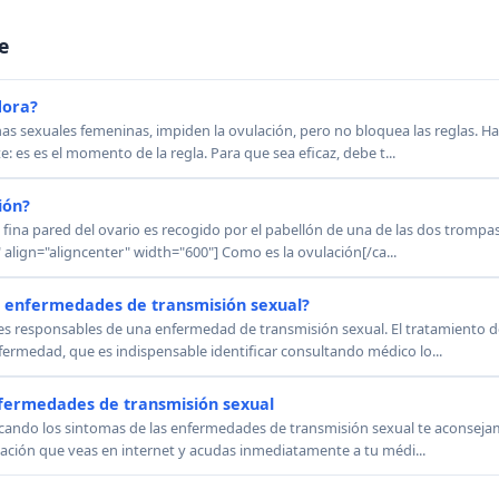
e
dora?
 sexuales femeninas, impiden la ovulación, pero no bloquea las reglas. H
e: es es el momento de la regla. Para que sea eficaz, debe t...
ión?
fina pared del ovario es recogido por el pabellón de una de las dos trompas
lign="aligncenter" width="600"] Como es la ovulación[/ca...
s enfermedades de transmisión sexual?
es responsables de una enfermedad de transmisión sexual. El tratamiento 
fermedad, que es indispensable identificar consultando médico lo...
nfermedades de transmisión sexual
scando los sintomas de las enfermedades de transmisión sexual te aconseja
mación que veas en internet y acudas inmediatamente a tu médi...