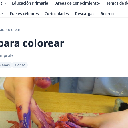
til
Educación Primaria
Áreas de Conocimiento
Temas de d
▾
▾
▾
es
Frases célebres
Curiosidades
Descargas
Recreo
ara colorear
para colorear
or profe
3-anos
3-anos