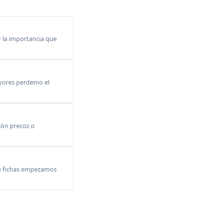
 la importancia que
ayores perdemo el
ción precoz o
 de fichas empezamos