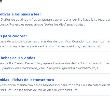
e
tivar a los niños a leer
años de edad los niños empiezan a aprender a leer. No hace falta recordar
 curso. Por eso es esencial que "todos los días" practiquéis ...
s para colorear
han sido uno de los temas preferidos de los niños. Cuando nos hacemos m
enemos con la tierra y nos centramos mas en nosotros, pero a los niñ...
 bebes de 0 a 2 años
es de 0 a 2 años. Desarrollo y aprendizaje motor de 0 a 2 años. La estimula
 [caption id="attachment_73403" align="aligncenter" width="680"] E...
nidas - Fichas de lectoescritura
unidas por la manita con pauta Montessori para imprimir. En esta coleccion
ritura. Son las fichas de iniciacion a la lectoescritura. ...