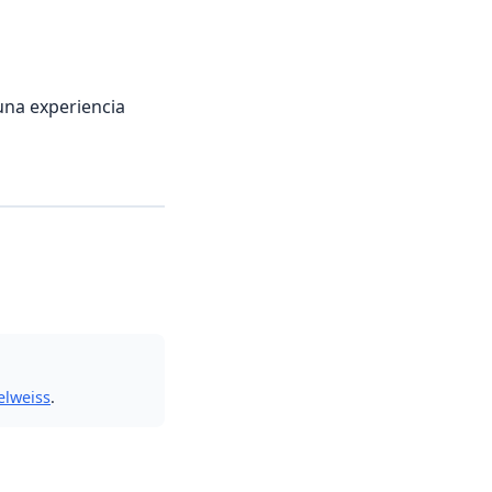
 una experiencia
elweiss
.