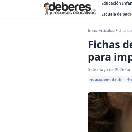
Educación Infan
Escuela de padr
Inicio
/
Artículos
/
Fichas de
Fichas d
para im
5 de mayo de 2026
Por
educacion-infantil
4-