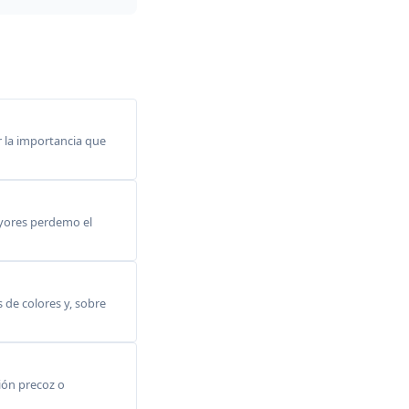
 la importancia que
ayores perdemo el
s de colores y, sobre
ción precoz o