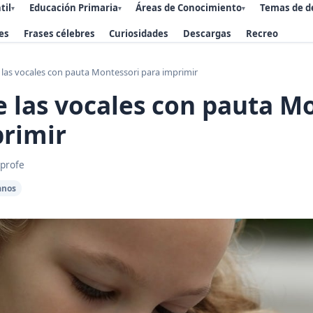
til
Educación Primaria
Áreas de Conocimiento
Temas de d
▾
▾
▾
es
Frases célebres
Curiosidades
Descargas
Recreo
 las vocales con pauta Montessori para imprimir
e las vocales con pauta M
primir
 profe
anos