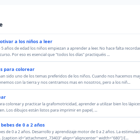
e
tivar a los niños a leer
años de edad los niños empiezan a aprender a leer. No hace falta recordar
 curso. Por eso es esencial que "todos los días" practiquéis ...
s para colorear
han sido uno de los temas preferidos de los niños. Cuando nos hacemos m
enemos con la tierra y nos centramos mas en nosotros, pero a los niñ...
ear
a colorear y practicar la grafomotricidad, aprender a utilizar bien los lápice
n. Los dibujos están listos para imprimir en papel, ...
 bebes de 0 a 2 años
es de 0 a 2 años. Desarrollo y aprendizaje motor de 0 a 2 años. La estimula
 [caption id="attachment_73403" align="aligncenter" width="680"] E...