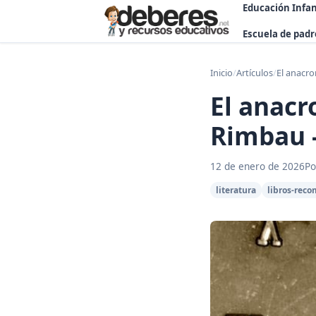
Educación Infan
Escuela de padr
Inicio
/
Artículos
/
El anacro
El anacr
Rimbau -
12 de enero de 2026
Po
literatura
libros-rec