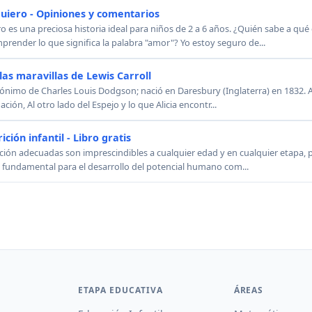
quiero - Opiniones y comentarios
ro es una preciosa historia ideal para niños de 2 a 6 años. ¿Quién sabe a q
render lo que significa la palabra "amor"? Yo estoy seguro de...
 las maravillas de Lewis Carroll
dónimo de Charles Louis Dodgson; nació en Daresbury (Inglaterra) en 1832. Ali
ación, Al otro lado del Espejo y lo que Alicia encontr...
ción infantil - Libro gratis
ición adecuadas son imprescindibles a cualquier edad y en cualquier etapa, p
s fundamental para el desarrollo del potencial humano com...
ETAPA EDUCATIVA
ÁREAS