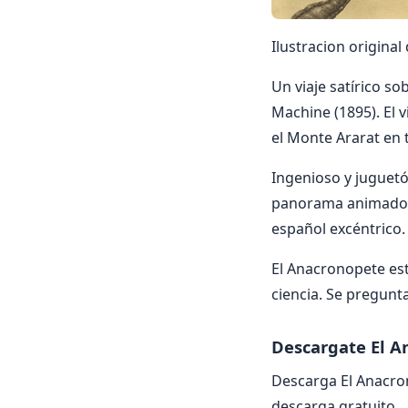
Ilustracion origina
Un viaje satírico s
Machine (1895). El v
el Monte Ararat en 
Ingenioso y juguet
panorama animado de
español excéntrico.
El Anacronopete est
ciencia. Se pregunta
Descargate El A
Descarga El Anacro
descarga gratuito.