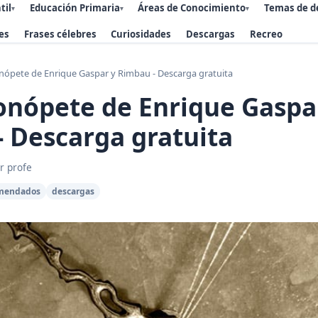
til
Educación Primaria
Áreas de Conocimiento
Temas de d
▾
▾
▾
es
Frases célebres
Curiosidades
Descargas
Recreo
nópete de Enrique Gaspar y Rimbau - Descarga gratuita
onópete de Enrique Gaspa
 Descarga gratuita
r profe
omendados
descargas