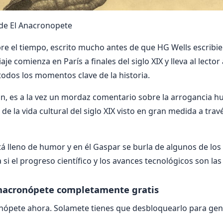
l de El Anacronopete
obre el tiempo, escrito mucho antes de que HG Wells escribi
iaje comienza en París a finales del siglo XIX y lleva al lect
todos los momentos clave de la historia.
ón, es a la vez un mordaz comentario sobre la arrogancia 
 la vida cultural del siglo XIX visto en gran medida a travé
á lleno de humor y en él Gaspar se burla de algunos de los 
 si el progreso científico y los avances tecnológicos son la
nacronópete completamente gratis
nópete ahora. Solamete tienes que desbloquearlo para gene