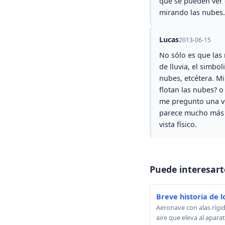
que se pueden ver 
mirando las nubes.
Lucas
2013-06-15
No sólo es que las
de lluvia, el simbo
nubes, etcétera. M
flotan las nubes? 
me pregunto una ve
parece mucho más b
vista físico.
Puede interesart
Breve historia de l
Aeronave con alas rígid
aire que eleva al apara