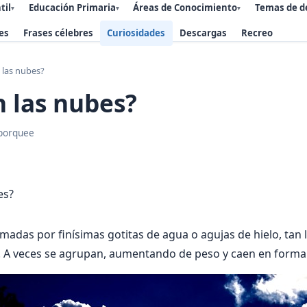
til
Educación Primaria
Áreas de Conocimiento
Temas de d
▾
▾
▾
es
Frases célebres
Curiosidades
Descargas
Recreo
 las nubes?
 las nubes?
porquee
madas por finísimas gotitas de agua o agujas de hielo, tan 
e. A veces se agrupan, aumentando de peso y caen en forma d