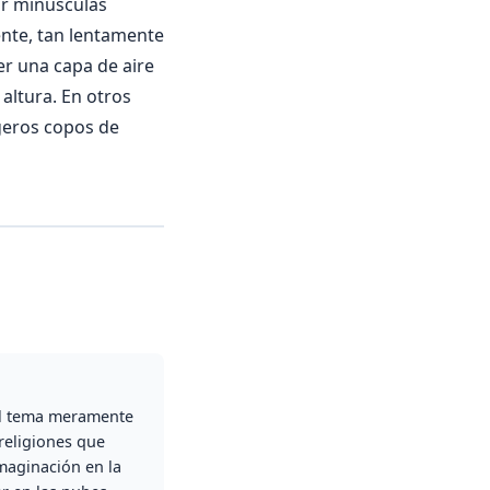
or minúsculas
ente, tan lentamente
er una capa de aire
altura. En otros
igeros copos de
el tema meramente
religiones que
imaginación en la