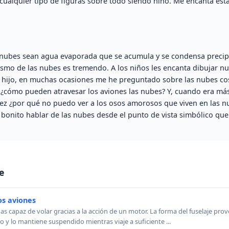
cualquier tipo de figuras sobre todo siendo niño. Me encanta est
 nubes sean agua evaporada que se acumula y se condensa precip
lismo de las nubes es tremendo. A los niños les encanta dibujar nu
i hijo, en muchas ocasiones me he preguntado sobre las nubes c
o ¿cómo pueden atravesar los aviones las nubes? Y, cuando era m
z ¿por qué no puedo ver a los osos amorosos que viven en las n
onito hablar de las nubes desde el punto de vista simbólico que
e
os aviones
as capaz de volar gracias a la acción de un motor. La forma del fuselaje pro
to y lo mantiene suspendido mientras viaje a suficiente ...