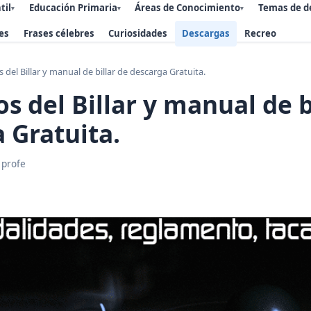
til
Educación Primaria
Áreas de Conocimiento
Temas de d
▾
▾
▾
es
Frases célebres
Curiosidades
Descargas
Recreo
s del Billar y manual de billar de descarga Gratuita.
os del Billar y manual de b
 Gratuita.
 profe