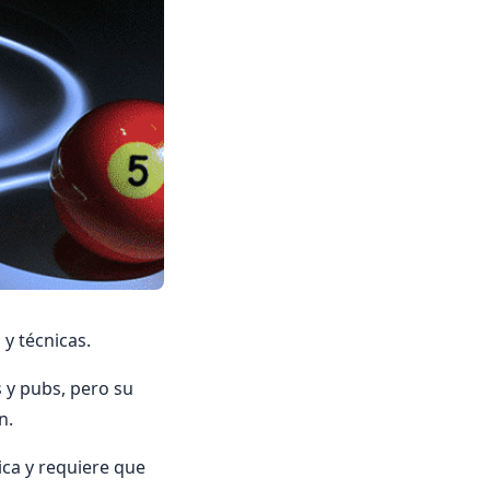
 y técnicas.
s y pubs, pero su
n.
nica y requiere que