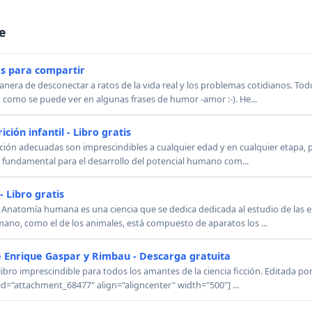
e
as para compartir
anera de desconectar a ratos de la vida real y los problemas cotidianos. To
 como se puede ver en algunas frases de humor -amor :-). He...
ción infantil - Libro gratis
ición adecuadas son imprescindibles a cualquier edad y en cualquier etapa, p
s fundamental para el desarrollo del potencial humano com...
 Libro gratis
 Anatomía humana es una ciencia que se dedica dedicada al estudio de las e
no, como el de los animales, está compuesto de aparatos los ...
 Enrique Gaspar y Rimbau - Descarga gratuita
libro imprescindible para todos los amantes de la ciencia ficción. Editada p
id="attachment_68477" align="aligncenter" width="500"] ...