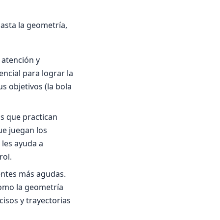
hasta la geometría,
e atención y
ncial para lograr la
us objetivos (la bola
s que practican
ue juegan los
 les ayuda a
rol.
entes más agudas.
como la geometría
cisos y trayectorias