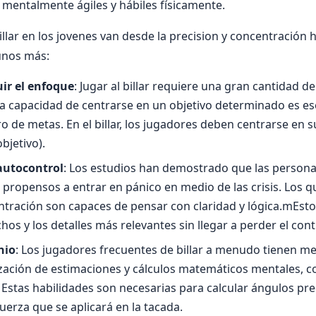
 mentalmente ágiles y hábiles físicamente.
illar en los jovenes van desde la precision y concentración 
unos más:
ir el enfoque
: Jugar al billar requiere una gran cantidad d
a capacidad de centrarse en un objetivo determinado es ese
gro de metas. En el billar, los jugadores deben centrarse en s
objetivo).
autocontrol
: Los estudios han demostrado que las persona
 propensos a entrar en pánico en medio de las crisis. Los q
tración son capaces de pensar con claridad y lógica.mEsto
os y los detalles más relevantes sin llegar a perder el cont
nio
: Los jugadores frecuentes de billar a menudo tienen m
ización de estimaciones y cálculos matemáticos mentales, 
a. Estas habilidades son necesarias para calcular ángulos pre
uerza que se aplicará en la tacada.