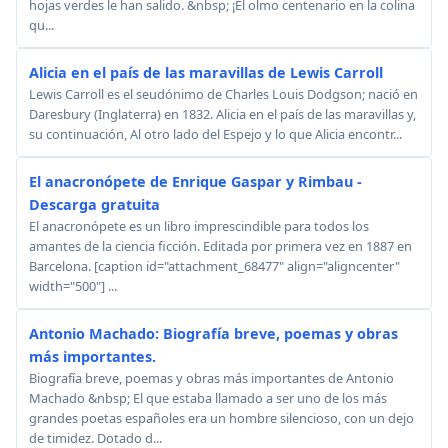
hojas verdes le han salido. &nbsp; ¡El olmo centenario en la colina
qu...
Alicia en el país de las maravillas de Lewis Carroll
Lewis Carroll es el seudónimo de Charles Louis Dodgson; nació en
Daresbury (Inglaterra) en 1832. Alicia en el país de las maravillas y,
su continuación, Al otro lado del Espejo y lo que Alicia encontr...
El anacronópete de Enrique Gaspar y Rimbau -
Descarga gratuita
El anacronópete es un libro imprescindible para todos los
amantes de la ciencia ficción. Editada por primera vez en 1887 en
Barcelona. [caption id="attachment_68477" align="aligncenter"
width="500"] ...
Antonio Machado: Biografía breve, poemas y obras
más importantes.
Biografía breve, poemas y obras más importantes de Antonio
Machado &nbsp; El que estaba llamado a ser uno de los más
grandes poetas españoles era un hombre silencioso, con un dejo
de timidez. Dotado d...