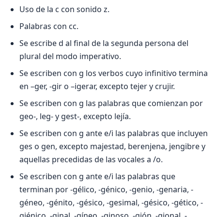
Uso de la c con sonido z.
Palabras con cc.
Se escribe d al final de la segunda persona del
plural del modo imperativo.
Se escriben con g los verbos cuyo infinitivo termina
en –ger, -gir o –igerar, excepto tejer y crujir.
Se escriben con g las palabras que comienzan por
geo-, leg- y gest-, excepto lejía.
Se escriben con g ante e/i las palabras que incluyen
ges o gen, excepto majestad, berenjena, jengibre y
aquellas precedidas de las vocales a /o.
Se escriben con g ante e/i las palabras que
terminan por -gélico, -génico, -genio, -genaria, -
géneo, -génito, -gésico, -gesimal, -gésico, -gético, -
giénico, -ginal, -gíneo, -ginoso, -gión, -gional, -