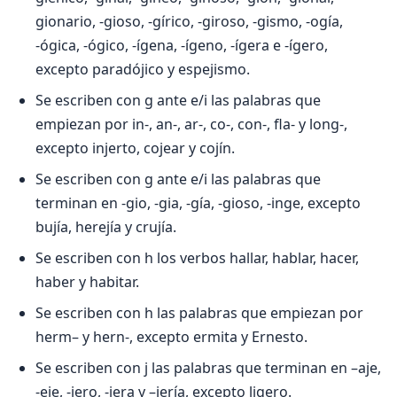
gionario, -gioso, -gírico, -giroso, -gismo, -ogía,
-ógica, -ógico, -ígena, -ígeno, -ígera e -ígero,
excepto paradójico y espejismo.
Se escriben con g ante e/i las palabras que
empiezan por in-, an-, ar-, co-, con-, fla- y long-,
excepto injerto, cojear y cojín.
Se escriben con g ante e/i las palabras que
terminan en -gio, -gia, -gía, -gioso, -inge, excepto
bujía, herejía y crujía.
Se escriben con h los verbos hallar, hablar, hacer,
haber y habitar.
Se escriben con h las palabras que empiezan por
herm– y hern-, excepto ermita y Ernesto.
Se escriben con j las palabras que terminan en –aje,
-eje, -jero, -jera y –jería, excepto ligero.