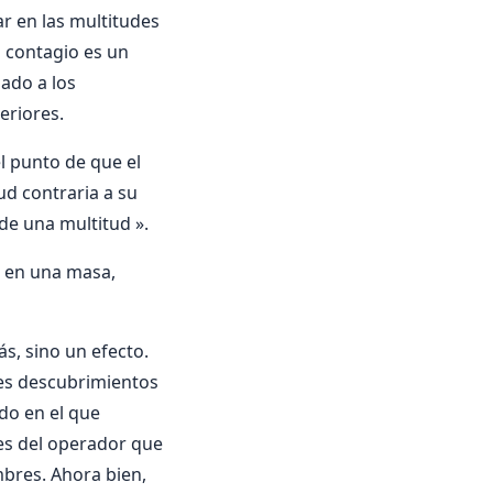
r en las multitudes
l contagio es un
ado a los
eriores.
l punto de que el
tud contraria a su
de una multitud ».
s en una masa,
ás, sino un efecto.
tes descubrimientos
ado en el que
es del operador que
mbres. Ahora bien,