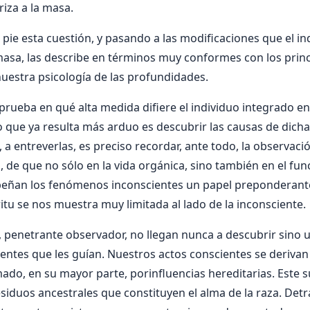
riza a la masa.
 pie esta cuestión, y pasando a las modificaciones que el in
asa, las describe en términos muy conformes con los princ
estra psicologí­a de las profundidades.
rueba en qué alta medida difiere el individuo integrado en
Lo que ya resulta más arduo es descubrir las causas de dicha
, a entreverlas, es preciso recordar, ante todo, la observaci
, de que no sólo en la vida orgánica, sino también en el fu
peñan los fenómenos inconscientes un papel preponderante
ritu se nos muestra muy limitada al lado de la inconsciente.
il, penetrante observador, no llegan nunca a descubrir sino 
ientes que les guí­an. Nuestros actos conscientes se deriv
mado, en su mayor parte, porinfluencias hereditarias. Este
siduos ancestrales que constituyen el alma de la raza. Detr