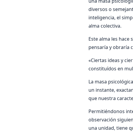
una masa psicológic
diversos o semejant
inteligencia, el si
alma colectiva.
Este alma les hace 
pensarí­a y obrarí­a
«Ciertas ideas y ci
constituí­dos en mul
La masa psicológic
un instante, exacta
que nuestra caracte
Permitiéndonos inte
observación siguien
una unidad, tiene qu