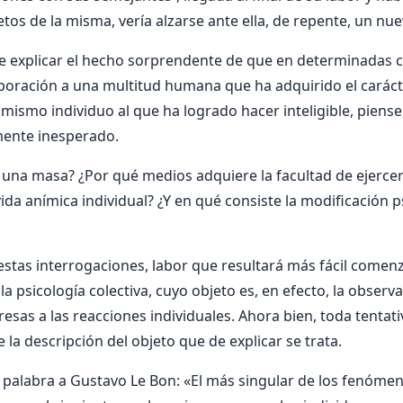
tos de la misma, verí­a alzarse ante ella, de repente, un n
 de explicar el hecho sorprendente de que en determinadas c
rporación a una multitud humana que ha adquirido el carác
 mismo individuo al que ha logrado hacer inteligible, piense
ente inesperado.
 una masa? ¿Por qué medios adquiere la facultad de ejercer
vida aní­mica individual? ¿Y en qué consiste la modificación 
estas interrogaciones, labor que resultará más fácil comen
la psicologí­a colectiva, cuyo objeto es, en efecto, la observ
esas a las reacciones individuales. Ahora bien, toda tentati
 la descripción del objeto que de explicar se trata.
 palabra a Gustavo Le Bon: «El más singular de los fenóm