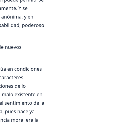
amente. Y se
d anónima, y en
sabilidad, poderoso
 de nuevos
itúa en condiciones
 caracteres
iones de lo
o malo existente en
el sentimiento de la
a, pues hace ya
cia moral era la