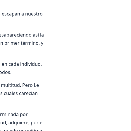
e escapan a nuestro
esapareciendo así­ la
en primer término, y
 en cada individuo,
odos.
 multitud. Pero Le
 cuales carecí­an
terminada por
ud, adquiere, por el
al puede permitirse