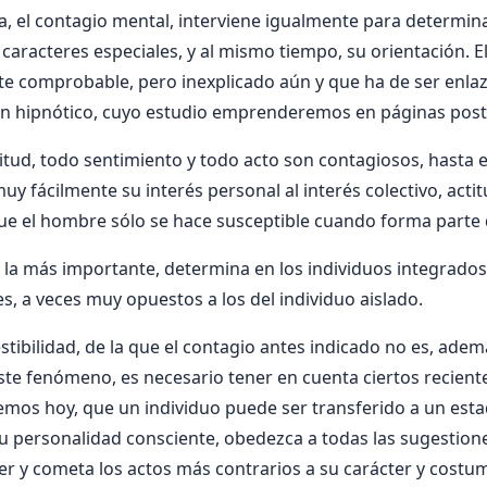
 el contagio mental, interviene igualmente para determina
 caracteres especiales, y al mismo tiempo, su orientación. E
e comprobable, pero inexplicado aún y que ha de ser enlaz
 hipnótico, cuyo estudio emprenderemos en páginas post
tud, todo sentimiento y todo acto son contagiosos, hasta e
muy fácilmente su interés personal al interés colectivo, acti
que el hombre sólo se hace susceptible cuando forma parte 
 la más importante, determina en los individuos integrado
s, a veces muy opuestos a los del individuo aislado.
stibilidad, de la que el contagio antes indicado no es, adem
te fenómeno, es necesario tener en cuenta ciertos recien
abemos hoy, que un individuo puede ser transferido a un est
u personalidad consciente, obedezca a todas las sugestion
er y cometa los actos más contrarios a su carácter y costu