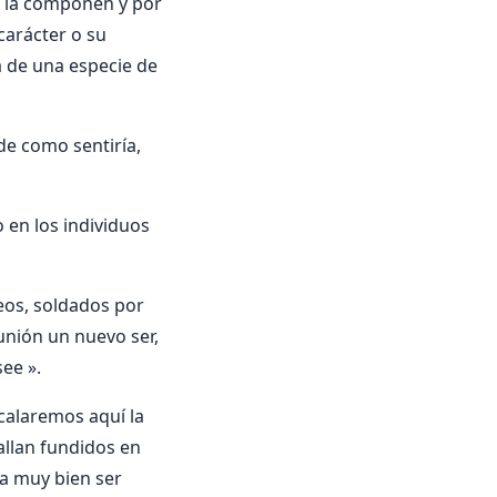
ue la componen y por
carácter o su
a de una especie de
e como sentirí­a,
 en los individuos
eos, soldados por
unión un nuevo ser,
ee ».
alaremos aquí­ la
allan fundidos en
­a muy bien ser