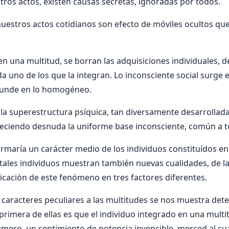
ros actos, existen causas secretas, ignoradas por todos.
uestros actos cotidianos son efecto de móviles ocultos qu
n una multitud, se borran las adquisiciones individuales, d
a uno de los que la integran. Lo inconsciente social surge 
funde en lo homogéneo.
la superestructura psí­quica, tan diversamente desarrollada
reciendo desnuda la uniforme base inconsciente, común a t
rmarí­a un carácter medio de los individuos constituí­dos en
ales individuos muestran también nuevas cualidades, de las
plicación de este fenómeno en tres factores diferentes.
s caracteres peculiares a las multitudes se nos muestra de
primera de ellas es que el individuo integrado en una multit
mero, un sentimiento de potencia invencible, merced al cu