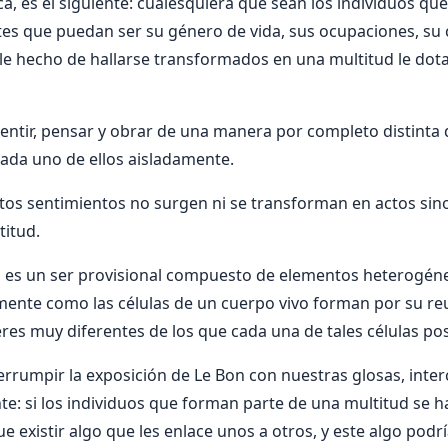
a, es el siguiente: cualesquiera que sean los individuos q
es que puedan ser su género de vida, sus ocupaciones, su 
mple hecho de hallarse transformados en una multitud le dot
sentir, pensar y obrar de una manera por completo distinta d
 cada uno de ellos aisladamente.
ertos sentimientos no surgen ni se transforman en actos sino
titud.
a es un ser provisional compuesto de elementos heterogén
mente como las células de un cuerpo vivo forman por su re
res muy diferentes de los que cada una de tales células pos
rrumpir la exposición de Le Bon con nuestras glosas, interc
te: si los individuos que forman parte de una multitud se h
e existir algo que les enlace unos a otros, y este algo podrí