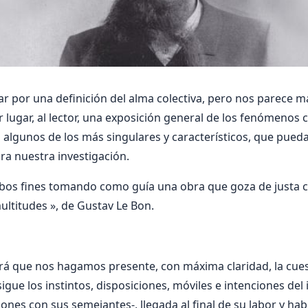
 por una definición del alma colectiva, pero nos parece m
r lugar, al lector, una exposición general de los fenómenos
 algunos de los más singulares y caracterí­sticos, que pued
ra nuestra investigación.
s fines tomando como guí­a una obra que goza de justa ce
multitudes », de Gustav Le Bon.
rá que nos hagamos presente, con máxima claridad, la cues
sigue los instintos, disposiciones, móviles e intenciones del
iones con sus semejantes-, llegada al final de su labor y ha