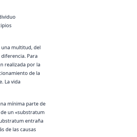
dividuo
ipios
 una multitud, del
 diferencia. Para
ón realizada por la
ncionamiento de la
. La vida
una mí­nima parte de
an de un «substratum
 substratum entraña
ás de las causas