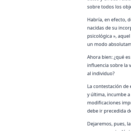
sobre todos los obje
Habrí­a, en efecto,
nacidas de su inco
psicológica », aquel
un modo absolutam
Ahora bien: ¿qué es
influencia sobre la 
al individuo?
La contestación de 
y última, incumbe a 
modificaciones impr
debe ir precedida de
Dejaremos, pues, la