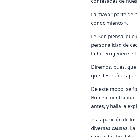
confesadas de nuest
La mayor parte de n
conocimiento ».
Le Bon piensa, que e
personalidad de cad
lo heterogéneo se 
Diremos, pues, que 
que destruí­da, apa
De este modo, se fo
Bon encuentra que t
antes, y halla la ex
«La aparición de lo
diversas causas. La 
simple hecho del nú