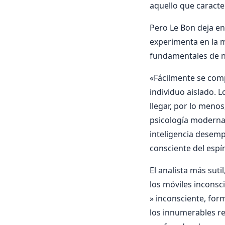
aquello que caracte
Pero Le Bon deja en
experimenta en la m
fundamentales de nu
«Fácilmente se comp
individuo aislado. 
llegar, por lo menos
psicologí­a moderna
inteligencia desem
consciente del espí­
El analista más sut
los móviles inconsc
» inconsciente, for
los innumerables re