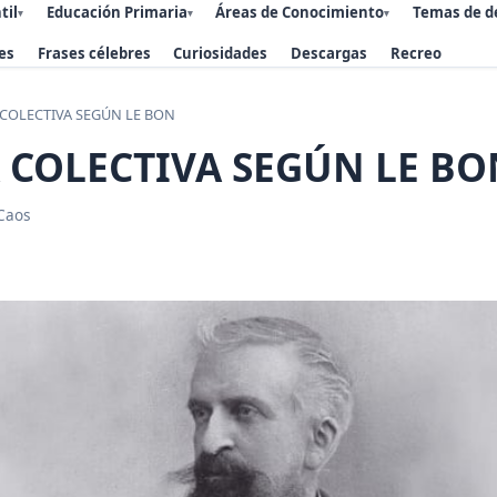
til
Educación Primaria
Áreas de Conocimiento
Temas de d
▾
▾
▾
es
Frases célebres
Curiosidades
Descargas
Recreo
 COLECTIVA SEGÚN LE BON
 COLECTIVA SEGÚN LE BO
Caos