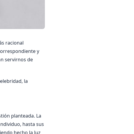
ás racional
 correspondiente y
an servirnos de
lebridad, la
tión planteada. La
 individuo, hasta sus
biendo hecho la luz