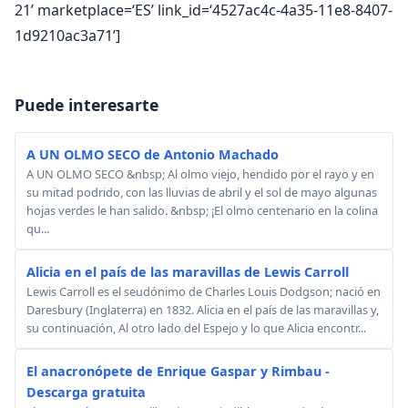
21’ marketplace=‘ES’ link_id=‘4527ac4c-4a35-11e8-8407-
1d9210ac3a71’]
Puede interesarte
A UN OLMO SECO de Antonio Machado
A UN OLMO SECO &nbsp; Al olmo viejo, hendido por el rayo y en
su mitad podrido, con las lluvias de abril y el sol de mayo algunas
hojas verdes le han salido. &nbsp; ¡El olmo centenario en la colina
qu...
Alicia en el país de las maravillas de Lewis Carroll
Lewis Carroll es el seudónimo de Charles Louis Dodgson; nació en
Daresbury (Inglaterra) en 1832. Alicia en el país de las maravillas y,
su continuación, Al otro lado del Espejo y lo que Alicia encontr...
El anacronópete de Enrique Gaspar y Rimbau -
Descarga gratuita