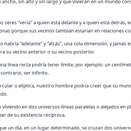
n ancho, sin alto y sin largo y que vivieran en un mundo con
s seres “vería” a quien está delante y a quien está detrás, en
onas porque sus vecinos tambián estarían en relaciones co
lo habría “adelante” y “atrás”, una sola dimensión, y jamás 
ra su vecino anterior o su vecino posterior.
na línea recta podría tener límite; por ejemplo: un centímet
contrario, ser infinito.
circular o elíptica, nuestro hombre podría creer que su mund
ado.
iviendo en dos universos-líneas paralelas o alejados en pl
er de su existencia recíproca.
 un día, en un lugar determinado, se cruzan dos universos 