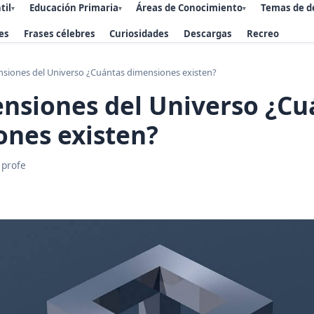
til
Educación Primaria
Áreas de Conocimiento
Temas de d
▾
▾
▾
es
Frases célebres
Curiosidades
Descargas
Recreo
nsiones del Universo ¿Cuántas dimensiones existen?
nsiones del Universo ¿Cu
ones existen?
 profe