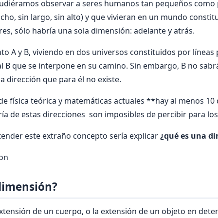
diéramos observar a seres humanos tan pequeños como 
cho, sin largo, sin alto) y que vivieran en un mundo constit
res, sólo habría una sola dimensión: adelante y atrás.
o A y B, viviendo en dos universos constituidos por líneas 
 al B que se interpone en su camino. Sin embargo, B no sabr
a dirección que para él no existe.
de física teórica y matemáticas actuales **hay al menos 10
ía de estas direcciones son imposibles de percibir para l
ender este extraño concepto sería explicar
¿qué es una d
ion
dimensión?
extensión de un cuerpo, o la extensión de un objeto en dete