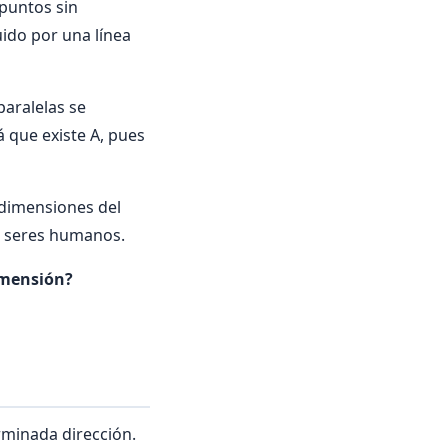
puntos sin
uido por una línea
paralelas se
á que existe A, pues
 dimensiones del
os seres humanos.
imensión?
rminada dirección.