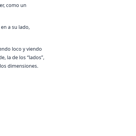
er, como un
 en a su lado,
endo loco y viendo
, la de los “lados”,
 dos dimensiones.