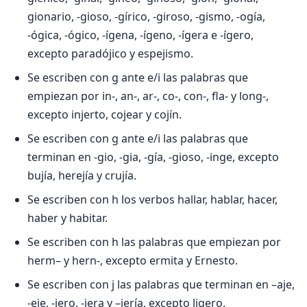
gionario, -gioso, -gírico, -giroso, -gismo, -ogía,
-ógica, -ógico, -ígena, -ígeno, -ígera e -ígero,
excepto paradójico y espejismo.
Se escriben con g ante e/i las palabras que
empiezan por in-, an-, ar-, co-, con-, fla- y long-,
excepto injerto, cojear y cojín.
Se escriben con g ante e/i las palabras que
terminan en -gio, -gia, -gía, -gioso, -inge, excepto
bujía, herejía y crujía.
Se escriben con h los verbos hallar, hablar, hacer,
haber y habitar.
Se escriben con h las palabras que empiezan por
herm– y hern-, excepto ermita y Ernesto.
Se escriben con j las palabras que terminan en –aje,
-eje, -jero, -jera y –jería, excepto ligero.