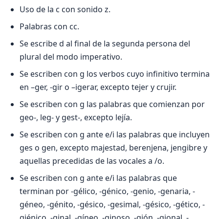
Uso de la c con sonido z.
Palabras con cc.
Se escribe d al final de la segunda persona del
plural del modo imperativo.
Se escriben con g los verbos cuyo infinitivo termina
en –ger, -gir o –igerar, excepto tejer y crujir.
Se escriben con g las palabras que comienzan por
geo-, leg- y gest-, excepto lejía.
Se escriben con g ante e/i las palabras que incluyen
ges o gen, excepto majestad, berenjena, jengibre y
aquellas precedidas de las vocales a /o.
Se escriben con g ante e/i las palabras que
terminan por -gélico, -génico, -genio, -genaria, -
géneo, -génito, -gésico, -gesimal, -gésico, -gético, -
giénico, -ginal, -gíneo, -ginoso, -gión, -gional, -