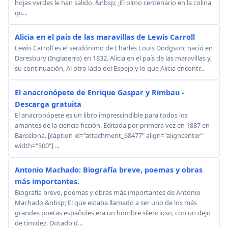
hojas verdes le han salido. &nbsp; ¡El olmo centenario en la colina
qu...
Alicia en el país de las maravillas de Lewis Carroll
Lewis Carroll es el seudónimo de Charles Louis Dodgson; nació en
Daresbury (Inglaterra) en 1832. Alicia en el país de las maravillas y,
su continuación, Al otro lado del Espejo y lo que Alicia encontr...
El anacronópete de Enrique Gaspar y Rimbau -
Descarga gratuita
El anacronópete es un libro imprescindible para todos los
amantes de la ciencia ficción. Editada por primera vez en 1887 en
Barcelona. [caption id="attachment_68477" align="aligncenter"
width="500"] ...
Antonio Machado: Biografía breve, poemas y obras
más importantes.
Biografía breve, poemas y obras más importantes de Antonio
Machado &nbsp; El que estaba llamado a ser uno de los más
grandes poetas españoles era un hombre silencioso, con un dejo
de timidez. Dotado d...