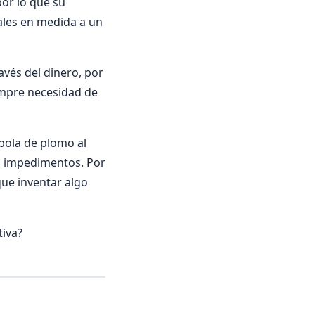
or lo que su
iales en medida a un
avés del dinero, por
iempre necesidad de
bola de plomo al
es impedimentos. Por
ue inventar algo
tiva?