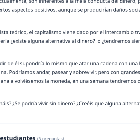
ualmente, son inherentes a la mala conducta del dinero, p
iertos aspectos positivos, aunque se producirían daños soc
sta teórico, el capitalismo viene dado por el intercambio tr
sería ¿existe alguna alternativa al dinero? o ¿tendremos s
dir de él supondría lo mismo que atar una cadena con una 
ona. Podríamos andar, pasear y sobrevivir, pero con grand
ñana a volviésemos la moneda, en una semana tendremos q
áis? ¿Se podría vivir sin dinero? ¿Creéis que alguna alterna
 estudiantes
(5 preguntas)