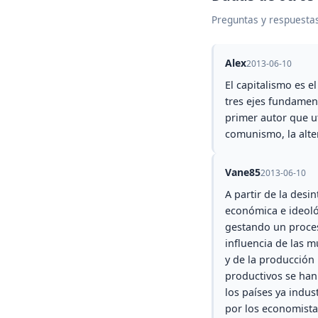
Preguntas y respuestas
Alex
2013-06-10
El capitalismo es e
tres ejes fundament
primer autor que ut
comunismo, la alter
Vane85
2013-06-10
A partir de la desi
económica e ideoló
gestando un proces
influencia de las m
y de la producción
productivos se han
los países ya indus
por los economistas