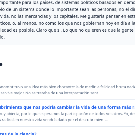
importante para los países, de sistemas políticos basados en demo
ablo de un sistema donde lo importante sean las personas, no el d
la vida, no las mercancías y los capitales. Me gustaría pensar en es
líticos, o, al menos, no como los que nos gobiernan hoy en día a l
iedad es posible. Claro que si. Lo que no quieren es que la gente
lo.
e
conomist tuvo una idea más bien chocante: la de medir la felicidad bruta naci
e vive mejor. No se trataba de una interpretación sent...
cubrimiento que nos podría cambiar la vida de una forma más r
uy abierta, por lo que esperamos la participación de todos vosotros. Yo, de
radical en nuestra vida vendría dado por el descubrimient...
tes de la ciencia?