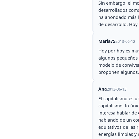
Sin embargo, el mod
desarrollados como
ha ahondado más la
de desarrollo. Hoy 
Maria75
2013-06-12
Hoy por hoy es muy 
algunos pequeños er
modelo de conviven
proponen algunos.
Ana
2013-06-13
El capitalismo es u
capitalismo, lo ún
interesa hablar de 
hablando de un co
equitativos de las 
energías limpias y