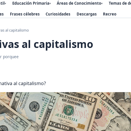
til
Educación Primaria
Áreas de Conocimiento
Temas de d
▾
▾
▾
es
Frases célebres
Curiosidades
Descargas
Recreo
vas al capitalismo
ivas al capitalismo
r porquee
nativa al capitalismo?