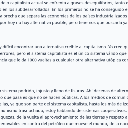
elo capitalista actual se enfrenta a graves desequilibrios, tanto 
 en los subdesarrollados. En los primeros no se ha conseguido e
 brecha que separa las economías de los países industrializados y
por hoy no hay alternativa posible, pero tenemos que buscarla ya!
difícil encontrar una alternativa creíble al capitalismo. Yo creo q
rores, pero el sistema capitalista es el único sistema válido que 
cia que le da 1000 vueltas a cualquier otra alternativa utópica c
n sistema podrido, injusto y lleno de fisuras. Ahí decenas de altern
ico que pasa es que no se hacen públicas. A los medios de comuni
ellas, ya que son parte del sistema capitalista, hasta los más de i
munismo trasnochado, estoy hablando de sistemas cooperativos, 
riquezas, de la vuelta al aprovechamiento de las tierras y respeto a
 renovables en contra del petróleo que mueve el mundo, de la nac