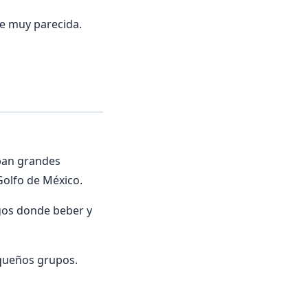
ie muy parecida.
aban grandes
Golfo de México.
agos donde beber y
equeños grupos.