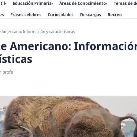
til
Educación Primaria
Áreas de Conocimiento
Temas de d
▾
▾
▾
es
Frases célebres
Curiosidades
Descargas
Recreo
e Americano: Información y características
te Americano: Informació
ísticas
r profe