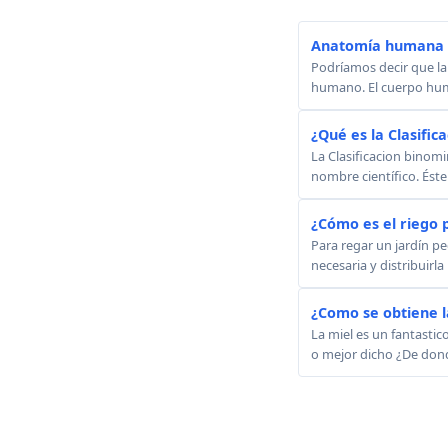
Anatomía humana -
Podríamos decir que la
humano. El cuerpo huma
¿Qué es la Clasific
La Clasificacion binom
nombre científico. Éste 
¿Cómo es el riego p
Para regar un jardín p
necesaria y distribuirl
¿Como se obtiene l
La miel es un fantastic
o mejor dicho ¿De donde