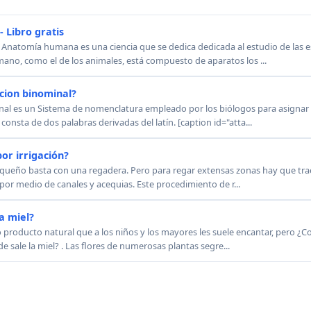
 Libro gratis
 Anatomía humana es una ciencia que se dedica dedicada al estudio de las e
no, como el de los animales, está compuesto de aparatos los ...
acion binominal?
inal es un Sistema de nomenclatura empleado por los biólogos para asignar 
consta de dos palabras derivadas del latín. [caption id="atta...
or irrigación?
equeño basta con una regadera. Pero para regar extensas zonas hay que trae
a por medio de canales y acequias. Este procedimiento de r...
a miel?
o producto natural que a los niños y los mayores les suele encantar, pero ¿C
 sale la miel? . Las flores de numerosas plantas segre...