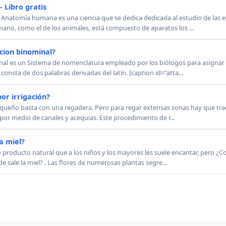
 Libro gratis
 Anatomía humana es una ciencia que se dedica dedicada al estudio de las e
no, como el de los animales, está compuesto de aparatos los ...
acion binominal?
inal es un Sistema de nomenclatura empleado por los biólogos para asignar 
consta de dos palabras derivadas del latín. [caption id="atta...
or irrigación?
equeño basta con una regadera. Pero para regar extensas zonas hay que trae
a por medio de canales y acequias. Este procedimiento de r...
a miel?
o producto natural que a los niños y los mayores les suele encantar, pero ¿C
 sale la miel? . Las flores de numerosas plantas segre...