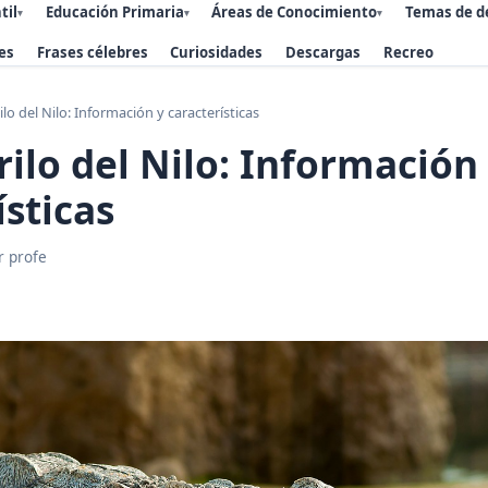
til
Educación Primaria
Áreas de Conocimiento
Temas de d
▾
▾
▾
es
Frases célebres
Curiosidades
Descargas
Recreo
ilo del Nilo: Información y características
rilo del Nilo: Información
ísticas
r profe