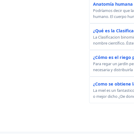
Anatomía humana -
Podríamos decir que la
humano. El cuerpo huma
¿Qué es la Clasific
La Clasificacion binom
nombre científico. Éste 
¿Cómo es el riego p
Para regar un jardín p
necesaria y distribuirl
¿Como se obtiene l
La miel es un fantastic
o mejor dicho ¿De donde