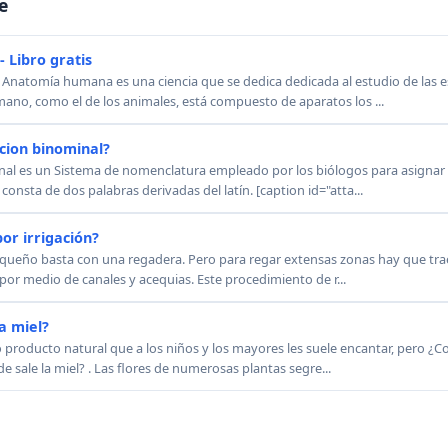
e
 Libro gratis
 Anatomía humana es una ciencia que se dedica dedicada al estudio de las e
no, como el de los animales, está compuesto de aparatos los ...
acion binominal?
inal es un Sistema de nomenclatura empleado por los biólogos para asignar 
consta de dos palabras derivadas del latín. [caption id="atta...
or irrigación?
equeño basta con una regadera. Pero para regar extensas zonas hay que trae
a por medio de canales y acequias. Este procedimiento de r...
a miel?
o producto natural que a los niños y los mayores les suele encantar, pero ¿C
 sale la miel? . Las flores de numerosas plantas segre...