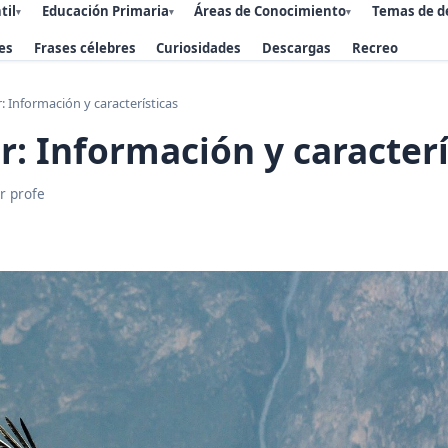
til
Educación Primaria
Áreas de Conocimiento
Temas de d
▾
▾
▾
es
Frases célebres
Curiosidades
Descargas
Recreo
: Información y características
r: Información y caracterí
r profe