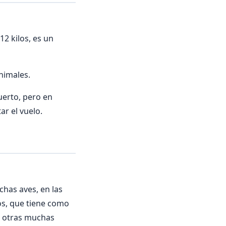
2 kilos, es un
nimales.
uerto, pero en
ar el vuelo.
has aves, en las
os, que tiene como
de otras muchas