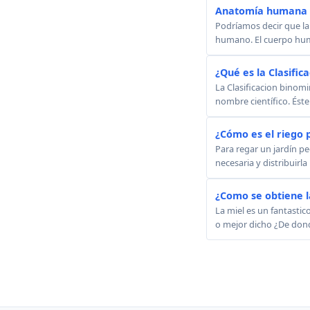
Anatomía humana -
Podríamos decir que la
humano. El cuerpo huma
¿Qué es la Clasific
La Clasificacion binom
nombre científico. Éste 
¿Cómo es el riego p
Para regar un jardín p
necesaria y distribuirl
¿Como se obtiene l
La miel es un fantastic
o mejor dicho ¿De donde