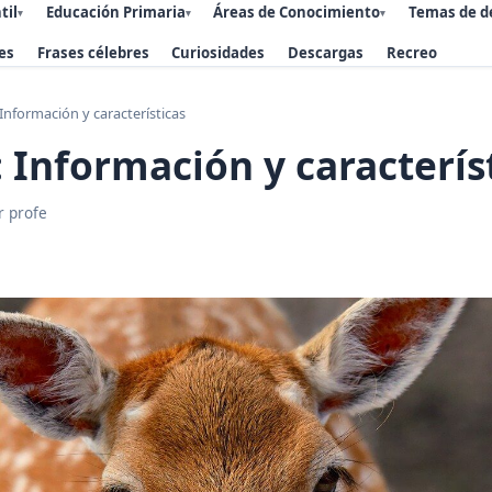
til
Educación Primaria
Áreas de Conocimiento
Temas de d
▾
▾
▾
es
Frases célebres
Curiosidades
Descargas
Recreo
Información y características
 Información y caracterís
r profe