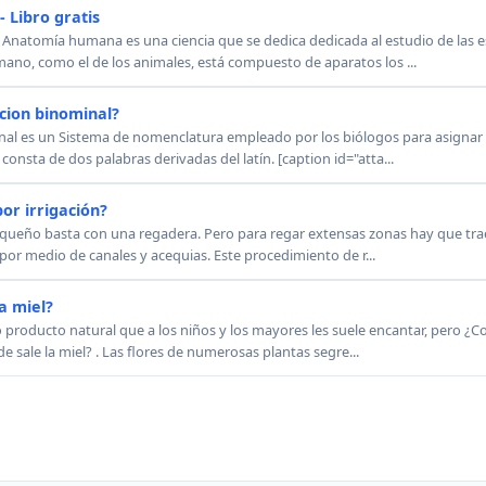
 Libro gratis
 Anatomía humana es una ciencia que se dedica dedicada al estudio de las e
no, como el de los animales, está compuesto de aparatos los ...
acion binominal?
inal es un Sistema de nomenclatura empleado por los biólogos para asignar 
consta de dos palabras derivadas del latín. [caption id="atta...
or irrigación?
equeño basta con una regadera. Pero para regar extensas zonas hay que trae
a por medio de canales y acequias. Este procedimiento de r...
a miel?
o producto natural que a los niños y los mayores les suele encantar, pero ¿C
 sale la miel? . Las flores de numerosas plantas segre...